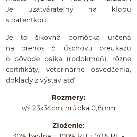
Je uzatvárateľný na klopu
s patentkou.
Je to šikovná pomôcka určená
na prenos či úschovu preukazu
o pôvode psíka (rodokmeň), rôzne
certifikáty, veterinárne osvedčenia,
doklady z výstav atď.
Rozmery:
v/š 23x34cm; hrúbka 0,8mm
Zloženie:
30% bavlna + 100% PU + 70% PE -